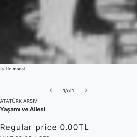
a 1 in modal
1
/
of
1
ATATÜRK ARSIVI
Yaşamı ve Ailesi
Regular price
0.00TL