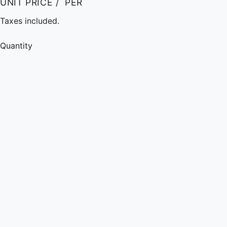
UNIT PRICE
/
PER
Taxes included.
Quantity