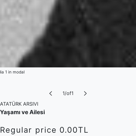
a 1 in modal
1
/
of
1
ATATÜRK ARSIVI
Yaşamı ve Ailesi
Regular price
0.00TL