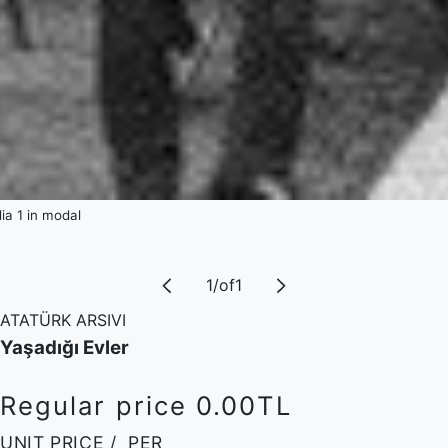
a 1 in modal
1
/
of
1
ATATÜRK ARSIVI
Yaşadığı Evler
Regular price
0.00TL
UNIT PRICE
/
PER