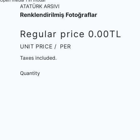
Open media 1 in modal
ATATÜRK ARSIVI
Renklendirilmiş Fotoğraflar
Regular price
0.00TL
UNIT PRICE
/
PER
Taxes included.
Quantity