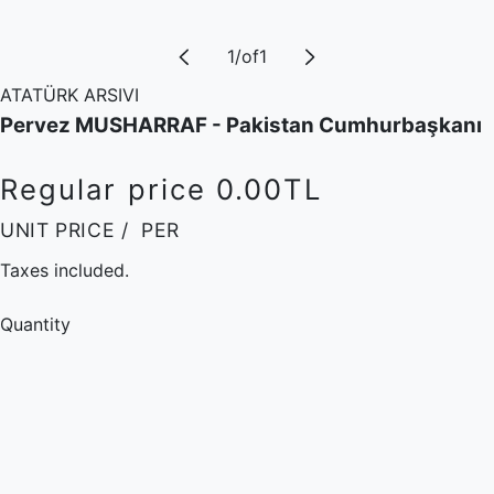
1
/
of
1
ATATÜRK ARSIVI
Pervez MUSHARRAF - Pakistan Cumhurbaşkanı
Regular price
0.00TL
UNIT PRICE
/
PER
Taxes included.
Quantity