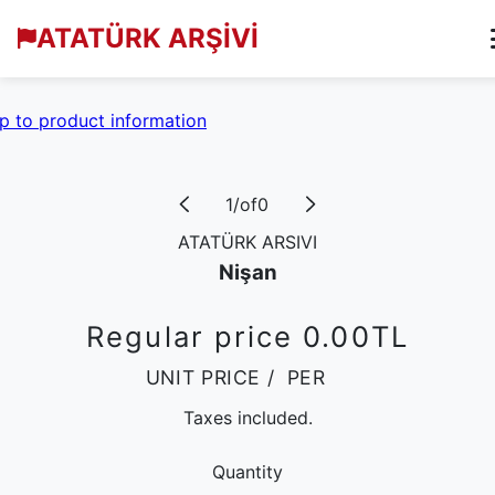
ATATÜRK ARŞİVİ
p to product information
1
/
of
0
ATATÜRK ARSIVI
Nişan
Regular price
0.00TL
UNIT PRICE
/
PER
Taxes included.
Quantity