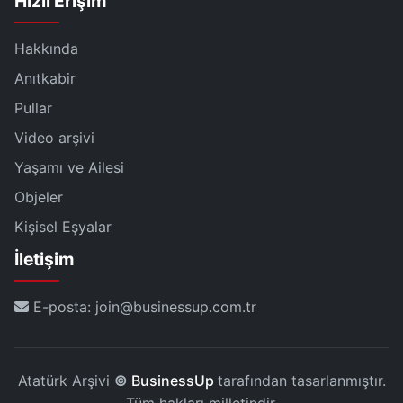
Hızlı Erişim
Hakkında
Anıtkabir
Pullar
Video arşivi
Yaşamı ve Ailesi
Objeler
Kişisel Eşyalar
İletişim
E-posta: join@businessup.com.tr
Atatürk Arşivi
©
BusinessUp
tarafından tasarlanmıştır.
Tüm hakları milletindir.