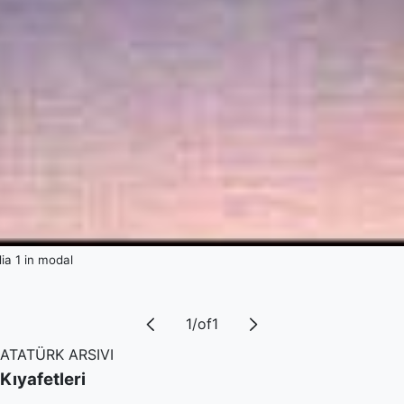
a 1 in modal
1
/
of
1
ATATÜRK ARSIVI
Kıyafetleri