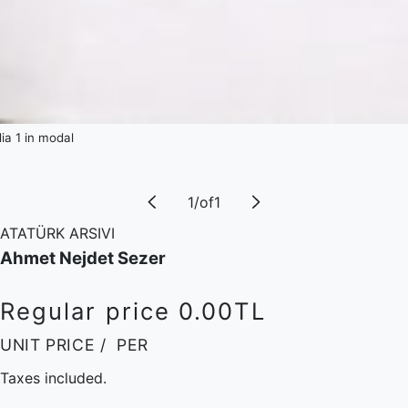
a 1 in modal
1
/
of
1
ATATÜRK ARSIVI
Ahmet Nejdet Sezer
Regular price
0.00TL
UNIT PRICE
/
PER
Taxes included.