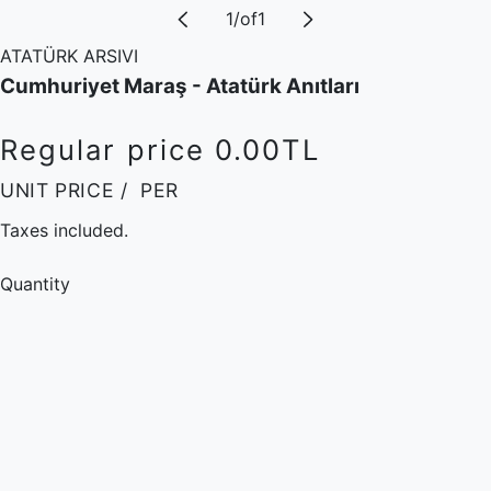
1
/
of
1
ATATÜRK ARSIVI
Cumhuriyet Maraş - Atatürk Anıtları
Regular price
0.00TL
UNIT PRICE
/
PER
Taxes included.
Quantity