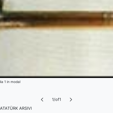
a 1 in modal
1
/
of
1
ATATÜRK ARSIVI