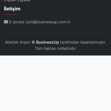
İletişim
E-posta: join@businessup.com.tr
Atatürk Arşivi
©
BusinessUp
tarafından tasarlanmıştır.
Tüm hakları milletindir.