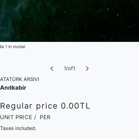
a 1 in modal
1
/
of
1
ATATÜRK ARSIVI
Anıtkabir
Regular price
0.00TL
UNIT PRICE
/
PER
Taxes included.