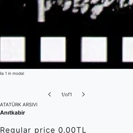
a 1 in modal
1
/
of
1
ATATÜRK ARSIVI
Anıtkabir
Regular price
0.00TL