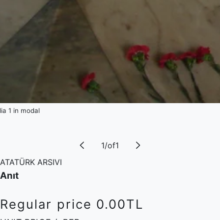
a 1 in modal
1
/
of
1
ATATÜRK ARSIVI
Anıt
Regular price
0.00TL