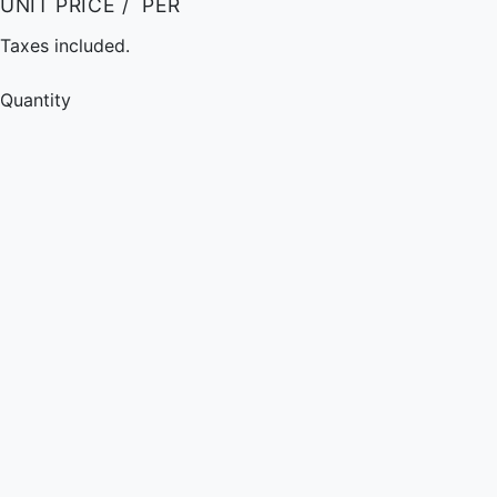
UNIT PRICE
/
PER
Taxes included.
Quantity