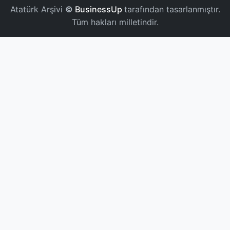
Atatürk Arşivi
©
BusinessUp
tarafından tasarlanmıştır.
Tüm hakları milletindir.