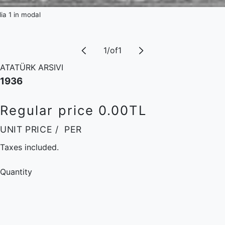
a 1 in modal
1
/
of
1
ATATÜRK ARSIVI
1936
Regular price
0.00TL
UNIT PRICE
/
PER
Taxes included.
Quantity